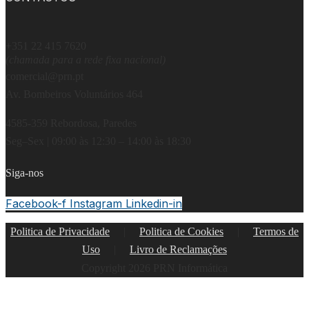
+351 22 415 7620
(chamada para a rede fixa nacional)
comercial@prn.pt
Av. Bombeiros Voluntários 464
4585-359 Rebordosa, Paredes
Seg–Sex | 09:00 às 12:30 – 14:00 às 18:30
Siga-nos
Facebook-f
Instagram
Linkedin-in
Politica de Privacidade
|
Politica de Cookies
|
Termos de
Uso
|
Livro de Reclamações
Copyright 2026 PRN Informática